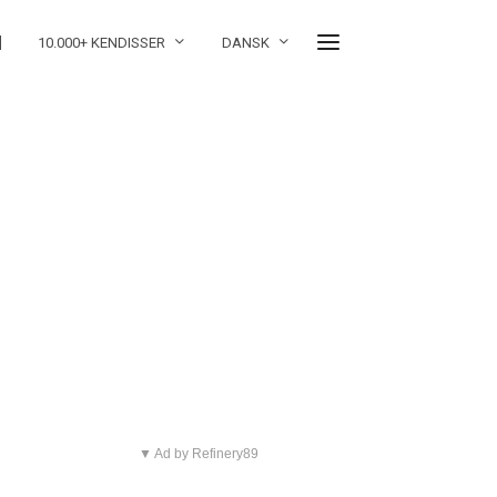
]
10.000+ KENDISSER
DANSK
▼ Ad by Refinery89