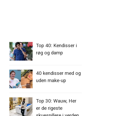
Top 40: Kendisser i
røg og damp
40 kendisser med og
uden make-up
Top 30: Wauw, Her
er de rigeste
skuespillere i verden