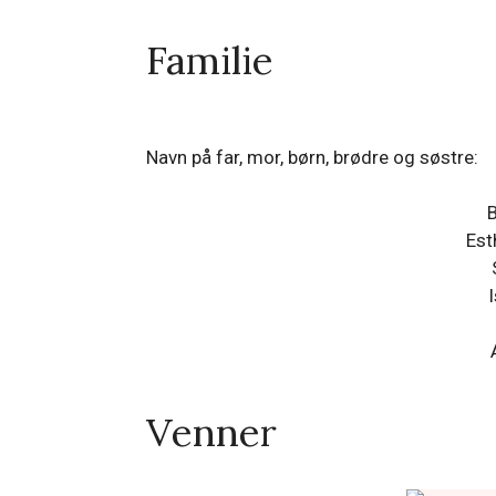
Familie
Navn på far, mor, børn, brødre og søstre:
B
Est
Venner