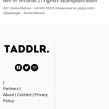
Her er verdens 27 rigeste skuespillerinder
#27: Emma Watson – 60.000.000 $ (Image source: picpix.com)
Oplysninger – Emma Watson
Facebook
Twitter
Email
|
Partners
|
About
|
Contact
|
Privacy
Policy