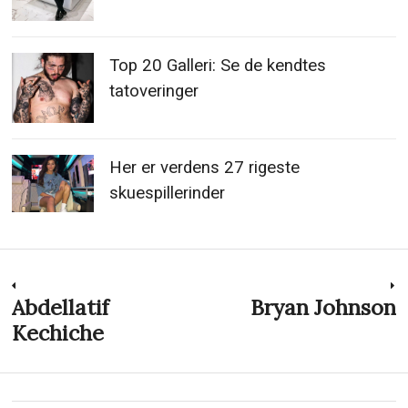
Top 20 Galleri: Se de kendtes
tatoveringer
Her er verdens 27 rigeste
skuespillerinder
Indlægsnavigation
Abdellatif
Bryan Johnson
Previous
N
post:
p
Kechiche