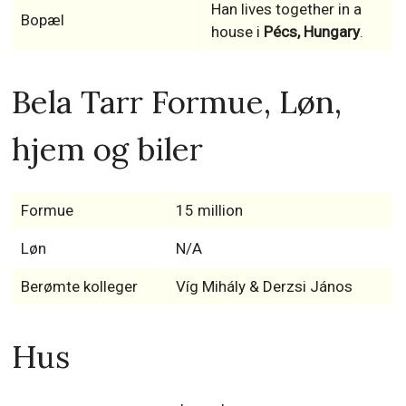
Han lives together in a
Bopæl
house i
Pécs, Hungary
.
Bela Tarr Formue, Løn,
hjem og biler
Formue
15 million
Løn
N/A
Berømte kolleger
Víg Mihály & Derzsi János
Hus