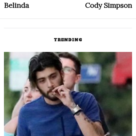
Indlægsnavigation
Belinda
Cody Simpson
Previous
N
post:
p
TRENDING