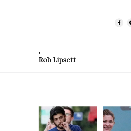
Indlægsnavigation
Rob Lipsett
Previous
post: