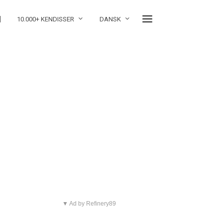
]
10.000+ KENDISSER
DANSK
▼ Ad by Refinery89