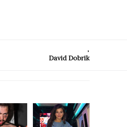
David Dobrik
Next
post: