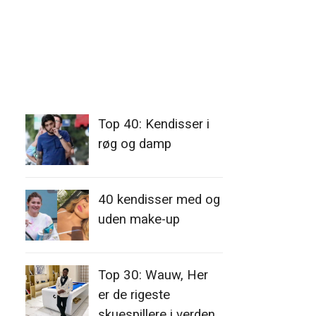
Top 40: Kendisser i
røg og damp
40 kendisser med og
uden make-up
Top 30: Wauw, Her
er de rigeste
skuespillere i verden