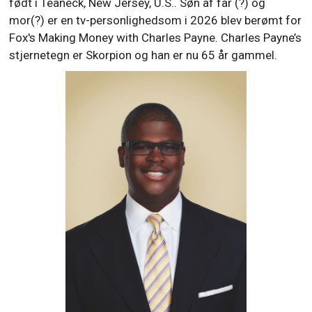
født i Teaneck, New Jersey, U.S.. Søn af far (?) og
mor(?) er en tv-personlighedsom i 2026 blev berømt for
Fox's Making Money with Charles Payne. Charles Payne’s
stjernetegn er Skorpion og han er nu 65 år gammel.