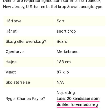
Denne rare tv-personlighed som kommer fra Teaneck,
New Jersey, U.S. har en buttet krop & ovalt ansigtstype.
Hårfarve
Sort
Hår stil
short crop
Skæg eller overskæg?
Beard
Øjenfarve
Mørkebrune
Højde
183 cm
Vægt
87 kilo
Sko størrelse
N/A
Nej, aldrig
Ryger Charles Payne?
Læs: 20 kendisser som
du ikke forventede røg