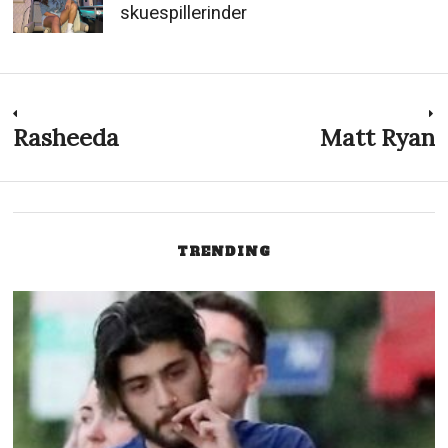
skuespillerinder
Indlægsnavigation
Rasheeda
Matt Ryan
Previous
N
post:
p
TRENDING