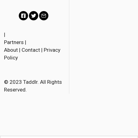
F
T
E
a
w
m
|
Partners
|
c
i
a
About
|
Contact
|
Privacy
e
t
i
Policy
b
t
l
o
e
o
r
© 2023 Taddlr. All Rights
Reserved.
k