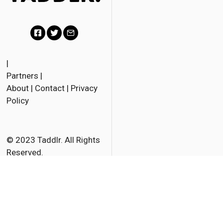
F
T
E
a
w
m
|
Partners
|
c
i
a
About
|
Contact
|
Privacy
e
t
i
Policy
b
t
l
o
e
o
r
© 2023 Taddlr. All Rights
Reserved.
k