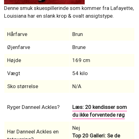
Denne smuk skuespillerinde som kommer fra Lafayette,
Louisiana har en slank krop & ovalt ansigtstype.
Hårfarve
Brun
Øjenfarve
Brune
Højde
169 cm
Vægt
54 kilo
Sko størrelse
N/A
Ryger Danneel Ackles?
Læs: 20 kendisser som
du ikke forventede røg
Nej
Har Danneel Ackles en
Top 20 Galleri: Se de