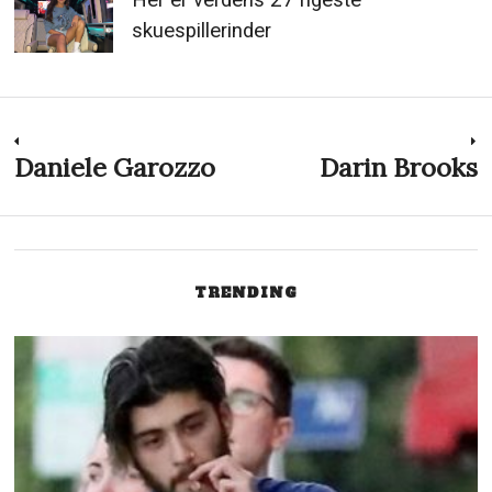
Her er verdens 27 rigeste
skuespillerinder
Indlægsnavigation
Daniele Garozzo
Darin Brooks
Previous
N
post:
p
TRENDING