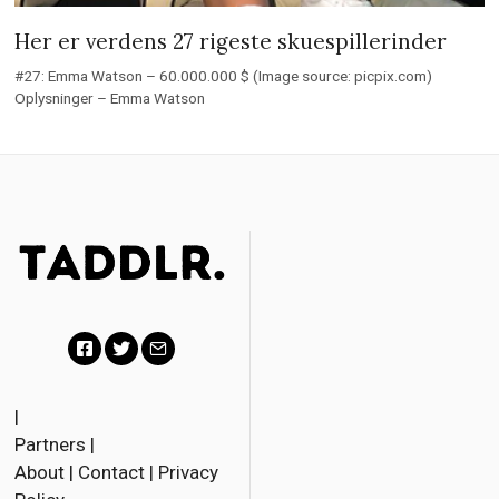
Her er verdens 27 rigeste skuespillerinder
#27: Emma Watson – 60.000.000 $ (Image source: picpix.com)
Oplysninger – Emma Watson
F
T
E
a
w
m
|
Partners
|
c
i
a
About
|
Contact
|
Privacy
e
t
i