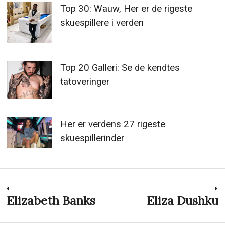
Top 30: Wauw, Her er de rigeste
skuespillere i verden
Top 20 Galleri: Se de kendtes
tatoveringer
Her er verdens 27 rigeste
skuespillerinder
Indlægsnavigation
Elizabeth Banks
Eliza Dushku
Previous
N
post:
p