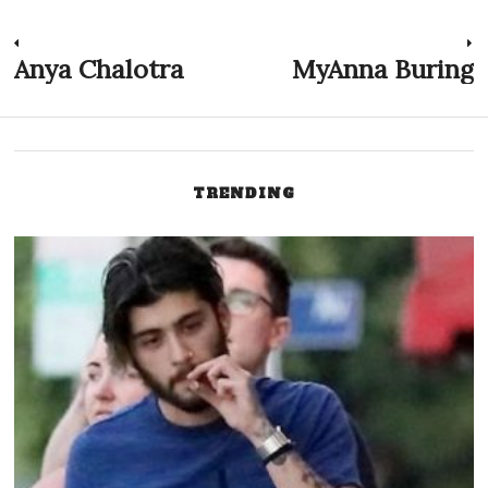
Indlægsnavigation
Anya Chalotra
MyAnna Buring
Previous
N
post:
p
TRENDING