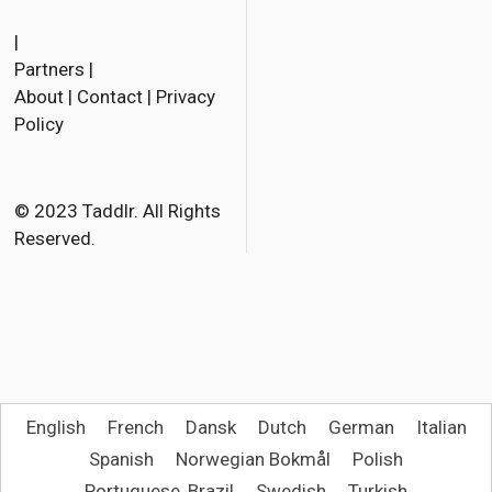
F
T
E
a
w
m
|
Partners
|
c
i
a
About
|
Contact
|
Privacy
e
t
i
Policy
b
t
l
o
e
o
r
© 2023 Taddlr. All Rights
Reserved.
k
English
French
Dansk
Dutch
German
Italian
Spanish
Norwegian Bokmål
Polish
Portuguese, Brazil
Swedish
Turkish