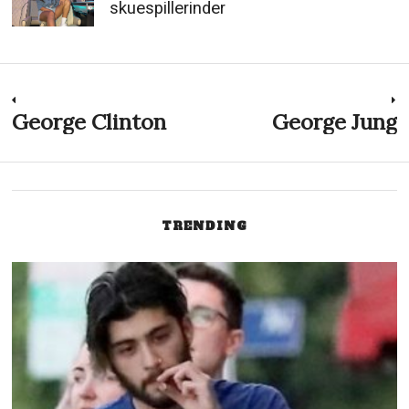
skuespillerinder
Indlægsnavigation
George Clinton
George Jung
Previous
N
post:
p
TRENDING