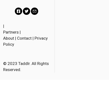
F
T
E
a
w
m
|
Partners
|
c
i
a
About
|
Contact
|
Privacy
e
t
i
Policy
b
t
l
o
e
o
r
© 2023 Taddlr. All Rights
Reserved.
k