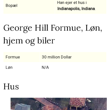
Han ejer et hus i
Bopæl
Indianapolis, Indiana
.
George Hill Formue, Løn,
hjem og biler
Formue
30 million Dollar
Løn
N/A
Hus