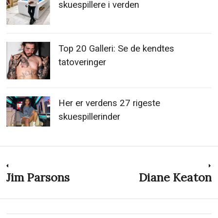
skuespillere i verden
Top 20 Galleri: Se de kendtes
tatoveringer
Her er verdens 27 rigeste
skuespillerinder
Indlægsnavigation
Jim Parsons
Diane Keaton
Previous
N
post:
p