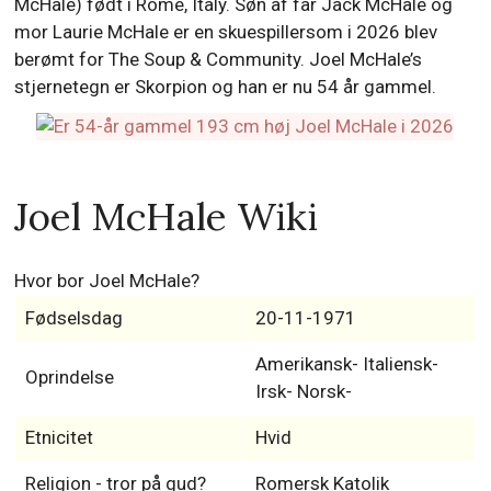
McHale) født i Rome, Italy. Søn af far Jack McHale og
mor Laurie McHale er en skuespillersom i 2026 blev
berømt for The Soup & Community. Joel McHale’s
stjernetegn er Skorpion og han er nu 54 år gammel.
Joel McHale Wiki
Hvor bor Joel McHale?
Fødselsdag
20-11-1971
Amerikansk- Italiensk-
Oprindelse
Irsk- Norsk-
Etnicitet
Hvid
Religion - tror på gud?
Romersk Katolik