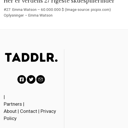
Her er verdens 27 rigeste skuespillerinder
#27: Emma Watson – 60.000.000 $ (Image source: picpix.com)
Oplysninger – Emma Watson
F
T
E
a
w
m
|
Partners
|
c
i
a
About
|
Contact
|
Privacy
e
t
i
Policy
b
t
l