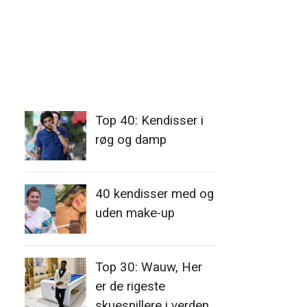
Top 40: Kendisser i
røg og damp
40 kendisser med og
uden make-up
Top 30: Wauw, Her
er de rigeste
skuespillere i verden