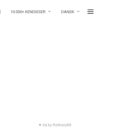
]
10.000+ KENDISSER
DANSK
▼ Ad by Refinery89