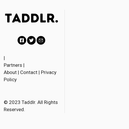
F
T
E
a
w
m
|
Partners
|
c
i
a
About
|
Contact
|
Privacy
e
t
i
Policy
b
t
l
o
e
o
r
© 2023 Taddlr. All Rights
Reserved.
k