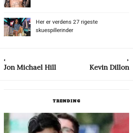
Her er verdens 27 rigeste
skuespillerinder
Indlægsnavigation
Jon Michael Hill
Kevin Dillon
Previous
N
post:
p
TRENDING