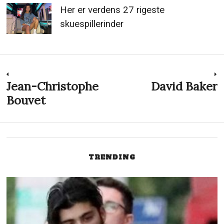
Her er verdens 27 rigeste
skuespillerinder
Indlægsnavigation
Jean-Christophe
David Baker
Previous
N
post:
p
Bouvet
TRENDING