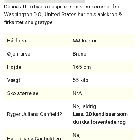
Denne attraktive skuespillerinde som kommer fra
Washington D.C., United States har en slank krop &
firkantet ansigtstype.
Hårfarve
Mørkebrun
Øjenfarve
Brune
Højde
165 cm
Vægt
55 kilo
Sko størrelse
N/A
Nej, aldrig
Ryger Juliana Canfield?
Læs: 20 kendisser som
du ikke forventede røg
Nej
Har Juliana Canfield en