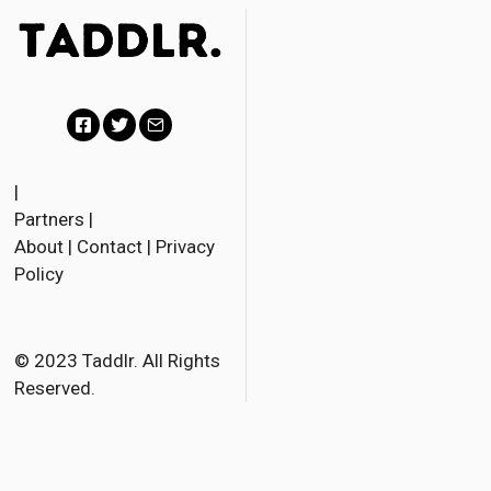
F
T
E
a
w
m
|
Partners
|
c
i
a
About
|
Contact
|
Privacy
e
t
i
Policy
b
t
l
o
e
o
r
© 2023 Taddlr. All Rights
Reserved.
k