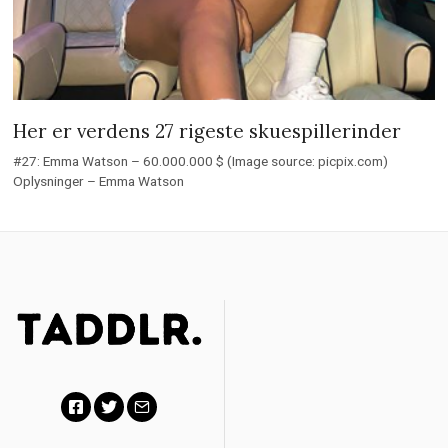
Her er verdens 27 rigeste skuespillerinder
#27: Emma Watson – 60.000.000 $ (Image source: picpix.com)
Oplysninger – Emma Watson
F
T
E