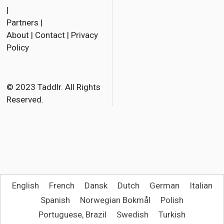
a
w
m
|
Partners
|
c
i
a
About
|
Contact
|
Privacy
e
t
i
Policy
b
t
l
o
e
o
r
© 2023 Taddlr. All Rights
Reserved.
k
English
French
Dansk
Dutch
German
Italian
Spanish
Norwegian Bokmål
Polish
Portuguese, Brazil
Swedish
Turkish