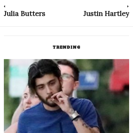
Indlægsnavigation
Julia Butters
Justin Hartley
Previous
N
post:
p
TRENDING