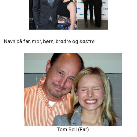
Navn på far, mor, børn, brødre og søstre:
Tom Bell (Far)