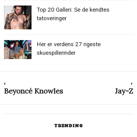
Top 20 Galleri: Se de kendtes
tatoveringer
Her er verdens 27 rigeste
skuespillerinder
Indlægsnavigation
Beyoncé Knowles
Jay-Z
Previous
N
post:
p
TRENDING