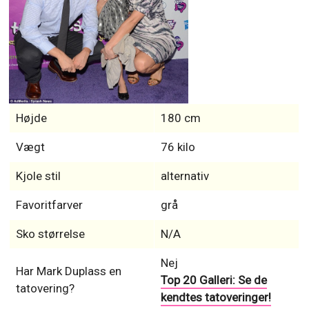
Højde
180 cm
Vægt
76 kilo
Kjole stil
alternativ
Favoritfarver
grå
Sko størrelse
N/A
Nej
Har Mark Duplass en
Top 20 Galleri: Se de
tatovering?
kendtes tatoveringer!