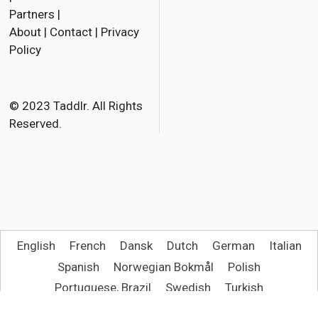
Partners
|
c
i
a
About
|
Contact
|
Privacy
e
t
i
Policy
b
t
l
o
e
o
r
© 2023 Taddlr. All Rights
Reserved.
k
English
French
Dansk
Dutch
German
Italian
Spanish
Norwegian Bokmål
Polish
Portuguese, Brazil
Swedish
Turkish