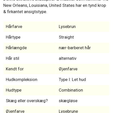
New Orleans, Louisiana, United States har en tynd krop
& firkantet ansigtstype.
Hårfarve
Lysebrun
Hårtype
Straight
Hårlængde
nær-barberet hår
Hår stil
alternativ
Kendt for
Øjenfarve
Hudkompleksion
Type I: Let hud
Hudtype
Combination
Skæg eller overskæg?
skægløse
Øjenfarve
Lysebrune