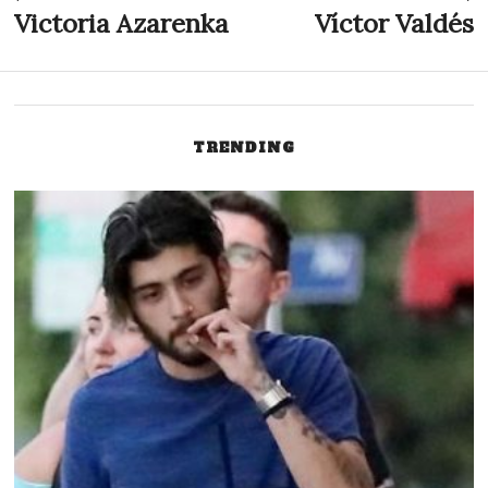
Indlægsnavigation
Victoria Azarenka
Víctor Valdés
Previous
N
post:
p
TRENDING