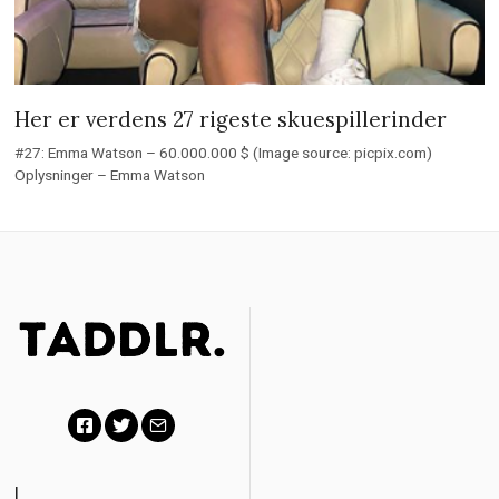
Her er verdens 27 rigeste skuespillerinder
#27: Emma Watson – 60.000.000 $ (Image source: picpix.com)
Oplysninger – Emma Watson
F
T
E
a
w
m
|