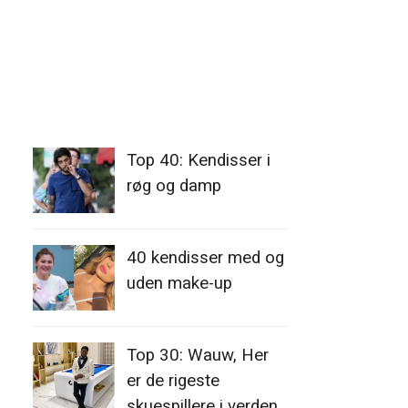
Top 40: Kendisser i
røg og damp
40 kendisser med og
uden make-up
Top 30: Wauw, Her
er de rigeste
skuespillere i verden