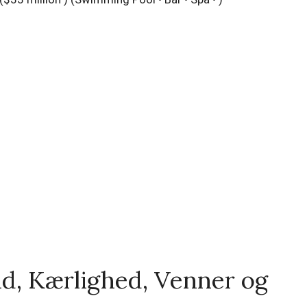
($33 million )
(Swimming Pool • Bar • Spa • )