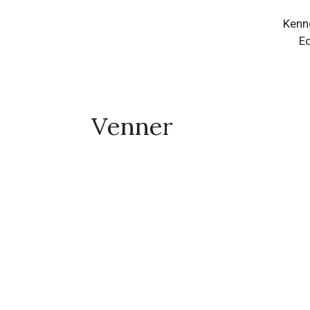
Navn på far, mor, børn, brødre og søstre:
Kenn
Ed
Venner