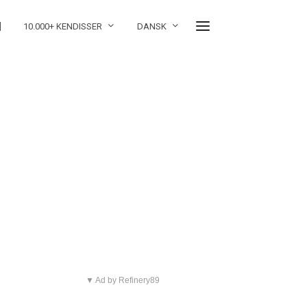
]
10.000+ KENDISSER
DANSK
▼ Ad by Refinery89