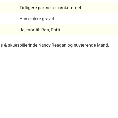
Ronald Reagan
ner
Clark Gable, Robert Stack, and Peter Lawford
Tidligere partner er omkommet
Hun er ikke gravid
Ja, mor til: Ron, Patti
s & skuespillerinde Nancy Reagan og nuværende Mand,