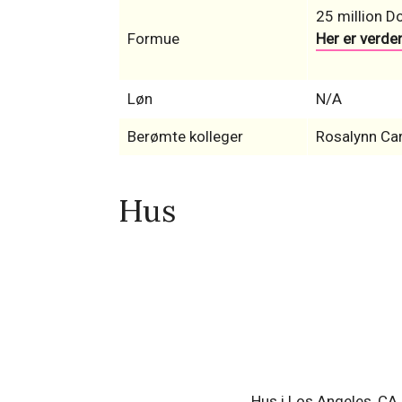
25 million Do
Formue
Her er verde
Løn
N/A
Berømte kolleger
Rosalynn Car
Hus