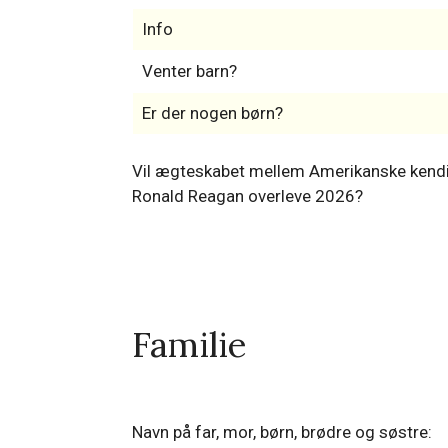
Nuværende Mand til Nancy Reagan
Hans berømte eks-kærester eller eks-ko
Info
Venter barn?
Er der nogen børn?
Vil ægteskabet mellem Amerikanske kendi
Ronald Reagan overleve 2026?
Familie