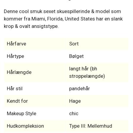
Denne cool smuk sexet skuespillerinde & model som
kommer fra Miami, Florida, United States har en slank
krop & ovalt ansigtstype.
Hårfarve
Sort
Hårtype
Bølget
langt hår (bh
Hårlængde
stroppelængde)
Hår stil
pandehår
Kendt for
Hage
Makeup Style
chic
Hudkompleksion
Type III: Mellemhud