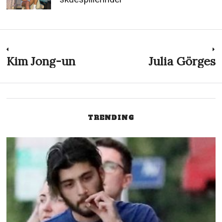
Indlægsnavigation
Kim Jong-un
Julia Görges
Previous
N
post:
p
TRENDING