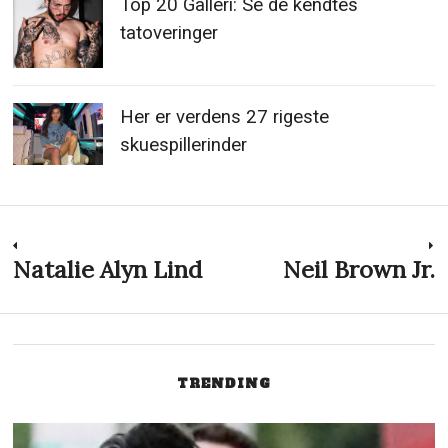
Top 20 Galleri: Se de kendtes
tatoveringer
Her er verdens 27 rigeste
skuespillerinder
Indlægsnavigation
Natalie Alyn Lind
Neil Brown Jr.
Previous
N
post:
p
TRENDING