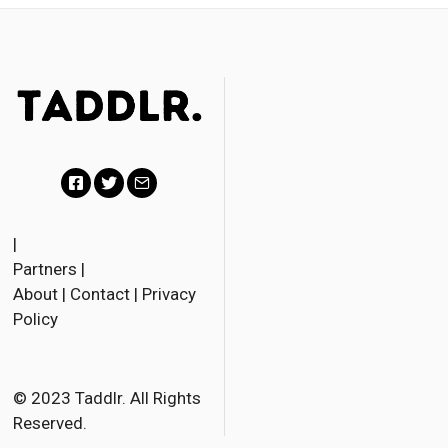
F
T
E
a
w
m
|
Partners
|
c
i
a
About
|
Contact
|
Privacy
e
t
i
Policy
b
t
l
o
e
o
r
© 2023 Taddlr. All Rights
Reserved.
k