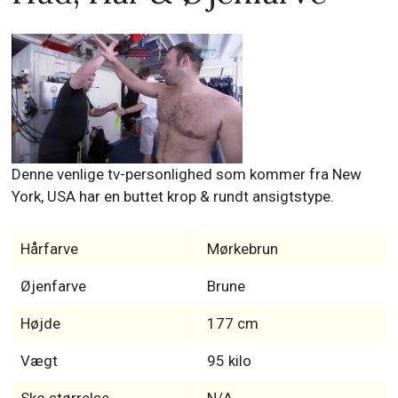
Denne venlige tv-personlighed som kommer fra New
York, USA har en buttet krop & rundt ansigtstype.
Hårfarve
Mørkebrun
Øjenfarve
Brune
Højde
177 cm
Vægt
95 kilo
Sko størrelse
N/A