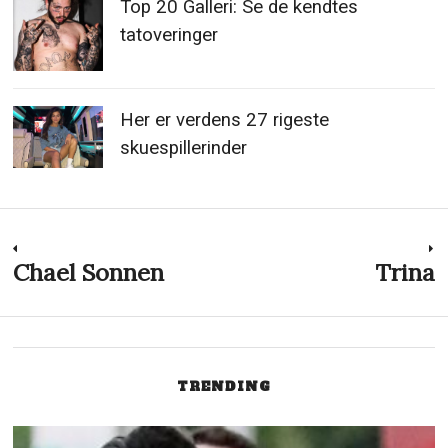
Top 20 Galleri: Se de kendtes
tatoveringer
Her er verdens 27 rigeste
skuespillerinder
Indlægsnavigation
Chael Sonnen
Trina
Previous
N
post:
p
TRENDING