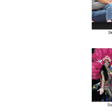
Sk
So