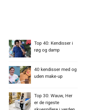
Top 40: Kendisser i
røg og damp
40 kendisser med og
uden make-up
Top 30: Wauw, Her
er de rigeste
skuespillere i verden