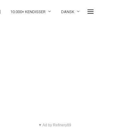
]
10.000+ KENDISSER
DANSK
▼ Ad by Refinery89