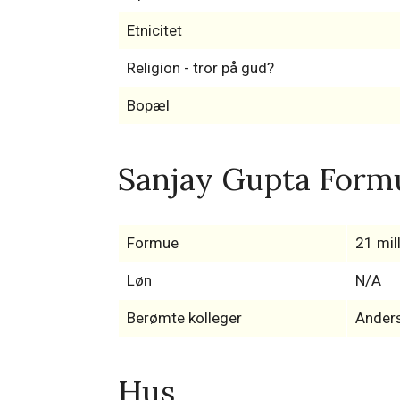
Etnicitet
Religion - tror på gud?
Bopæl
Sanjay Gupta Formu
Formue
21 mill
Løn
N/A
Berømte kolleger
Anders
Hus