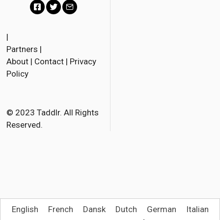
F
T
E
a
w
m
|
Partners
|
c
i
a
About
|
Contact
|
Privacy
e
t
i
Policy
b
t
l
o
e
o
r
© 2023 Taddlr. All Rights
Reserved.
k
English
French
Dansk
Dutch
German
Italian