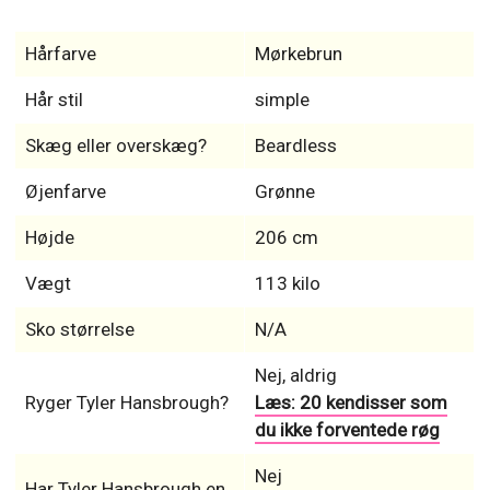
Hårfarve
Mørkebrun
Hår stil
simple
Skæg eller overskæg?
Beardless
Øjenfarve
Grønne
Højde
206 cm
Vægt
113 kilo
Sko størrelse
N/A
Nej, aldrig
Ryger Tyler Hansbrough?
Læs: 20 kendisser som
du ikke forventede røg
Nej
Har Tyler Hansbrough en