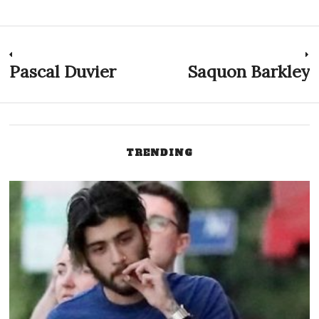
Indlægsnavigation
Pascal Duvier
Saquon Barkley
Previous
N
post:
p
TRENDING