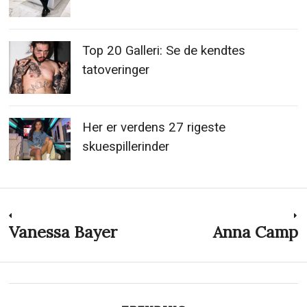
Top 20 Galleri: Se de kendtes
tatoveringer
Her er verdens 27 rigeste
skuespillerinder
Indlægsnavigation
Vanessa Bayer
Anna Camp
Previous
N
post:
p