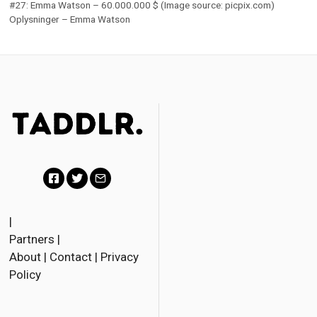
#27: Emma Watson – 60.000.000 $ (Image source: picpix.com)
Oplysninger – Emma Watson
F
T
E
a
w
m
|
Partners
|
c
i
a
About
|
Contact
|
Privacy
e
t
i
Policy
b
t
l
o
e