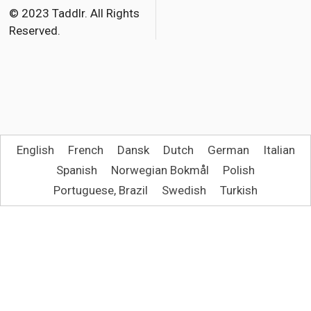
o
r
© 2023 Taddlr. All Rights
Reserved.
k
English
French
Dansk
Dutch
German
Italian
Spanish
Norwegian Bokmål
Polish
Portuguese, Brazil
Swedish
Turkish