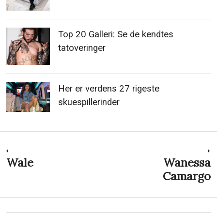
Top 20 Galleri: Se de kendtes
tatoveringer
Her er verdens 27 rigeste
skuespillerinder
Indlægsnavigation
Wale
Wanessa
Previous
N
post:
p
Camargo