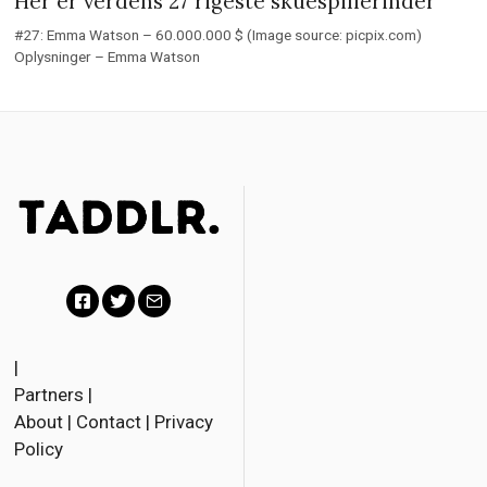
Her er verdens 27 rigeste skuespillerinder
#27: Emma Watson – 60.000.000 $ (Image source: picpix.com)
Oplysninger – Emma Watson
F
T
E
a
w
m
|
Partners
|
c
i
a
About
|
Contact
|
Privacy
e
t
i
Policy
b
t
l