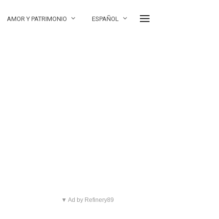
AMOR Y PATRIMONIO
ESPAÑOL
▼ Ad by Refinery89