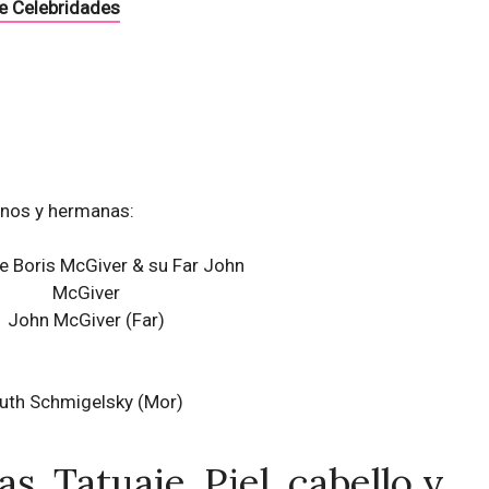
e Celebridades
anos y hermanas:
John McGiver (Far)
uth Schmigelsky (Mor)
s, Tatuaje, Piel, cabello y