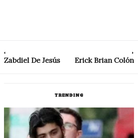
Navegación
Zabdiel De Jesús
Erick Brian Colón
Previous
N
post:
p
de
entradas
TRENDING