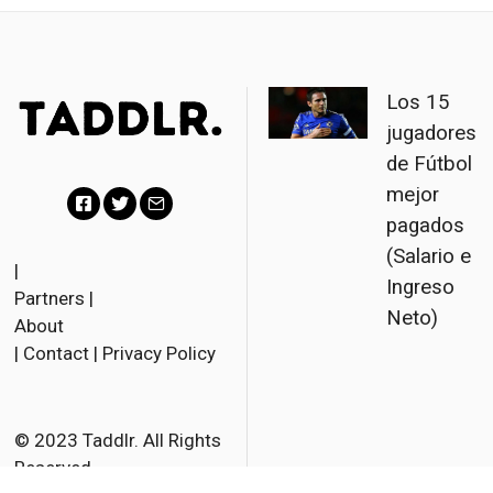
Los 15
jugadores
de Fútbol
mejor
pagados
F
T
E
(Salario e
a
w
m
|
Ingreso
Partners
|
c
i
a
Neto)
About
e
t
i
|
Contact
|
Privacy Policy
b
t
l
o
e
o
r
© 2023 Taddlr. All Rights
Reserved.
k