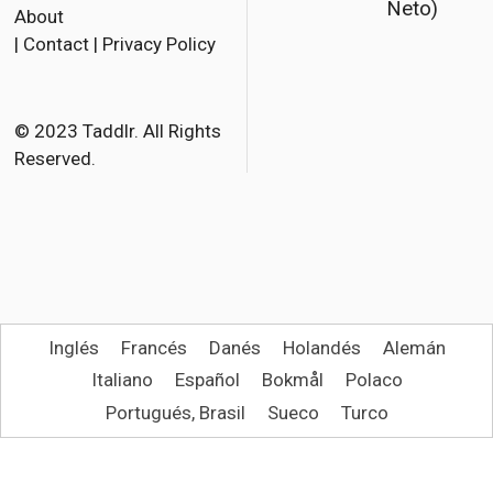
Neto)
About
e
t
i
|
Contact
|
Privacy Policy
b
t
l
o
e
o
r
© 2023 Taddlr. All Rights
Reserved.
k
Inglés
Francés
Danés
Holandés
Alemán
Italiano
Español
Bokmål
Polaco
Portugués, Brasil
Sueco
Turco