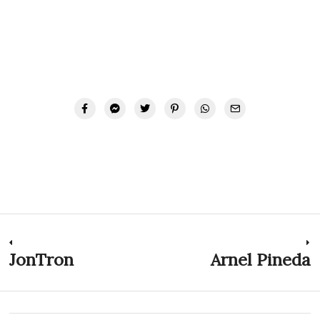
Navegación
JonTron
Arnel Pineda
Previous
N
post:
p
de