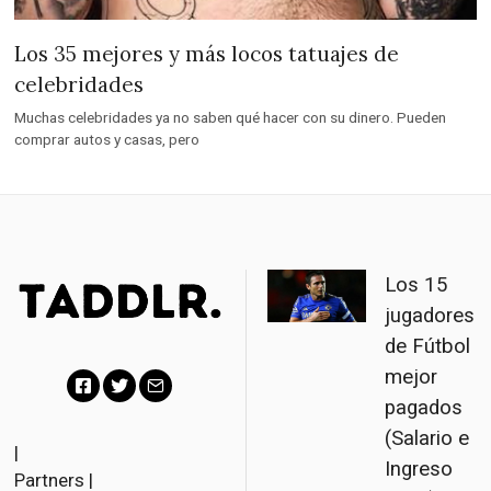
Los 35 mejores y más locos tatuajes de
celebridades
Muchas celebridades ya no saben qué hacer con su dinero. Pueden
comprar autos y casas, pero
Los 15
jugadores
de Fútbol
mejor
pagados
F
T
E
(Salario e
a
w
m
|
Ingreso
Partners
|
c
i
a