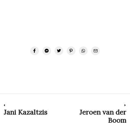
Navegación
Jani Kazaltzis
Jeroen van der
Previous
N
post:
p
Boom
de