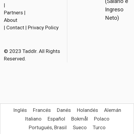
(Salario e
a
w
m
|
Ingreso
Partners
|
c
i
a
Neto)
About
e
t
i
|
Contact
|
Privacy Policy
b
t
l
o
e
o
r
© 2023 Taddlr. All Rights
Reserved.
k
Inglés
Francés
Danés
Holandés
Alemán
Italiano
Español
Bokmål
Polaco
Portugués, Brasil
Sueco
Turco