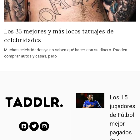
Los 35 mejores y más locos tatuajes de
celebridades
Muchas celebridades ya no saben qué hacer con su dinero. Pueden
comprar autos y casas, pero
Los 15
jugadores
de Fútbol
mejor
pagados
F
T
E