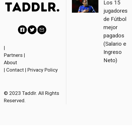
Los 15
jugadores
de Fútbol
mejor
pagados
F
T
E
(Salario e
a
w
m
|
Ingreso
Partners
|
c
i
a
Neto)
About
e
t
i
|
Contact
|
Privacy Policy
b
t
l
o
e
o
r
© 2023 Taddlr. All Rights
Reserved.
k