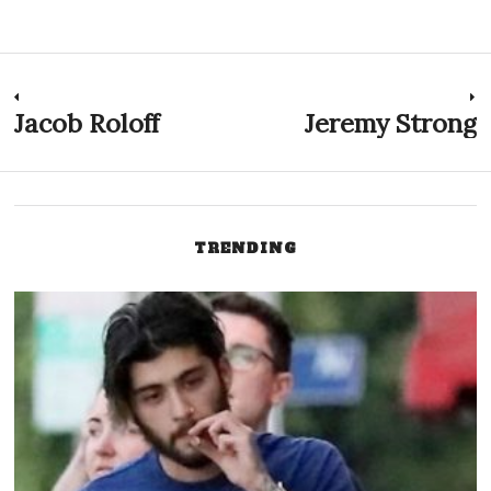
Navegación
Jacob Roloff
Jeremy Strong
Previous
N
post:
p
de
entradas
TRENDING