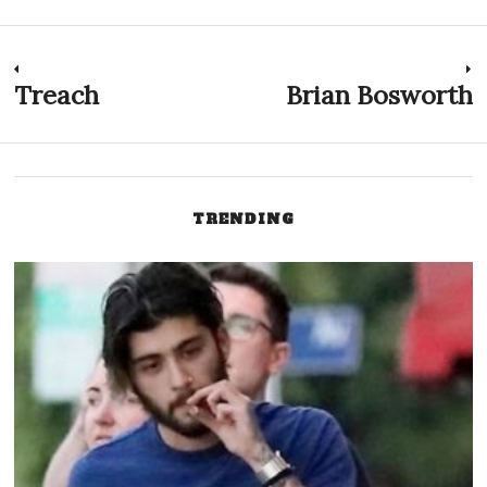
Navegación
Treach
Brian Bosworth
Previous
N
post:
p
de
entradas
TRENDING