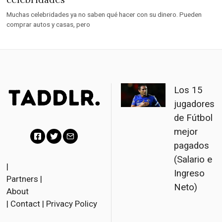
Muchas celebridades ya no saben qué hacer con su dinero. Pueden
comprar autos y casas, pero
Los 15
jugadores
de Fútbol
mejor
pagados
F
T
E
(Salario e
a
w
m
|
Ingreso
Partners
|
c
i
a
Neto)
About
e
t
i
|
Contact
|
Privacy Policy
b
t
l