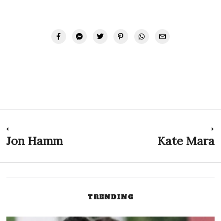
Navegación
Jon Hamm
Kate Mara
Previous
N
post:
p
de
entradas
TRENDING