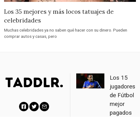
Los 35 mejores y más locos tatuajes de
celebridades
Muchas celebridades ya no saben qué hacer con su dinero. Pueden
comprar autos y casas, pero
Los 15
jugadores
de Fútbol
mejor
pagados
F
T
E
(Salario e
a
w
m
|
Ingreso
Partners
|
c
i
a
Neto)