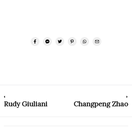
Navegación
Rudy Giuliani
Changpeng Zhao
Previous
N
post:
p
de