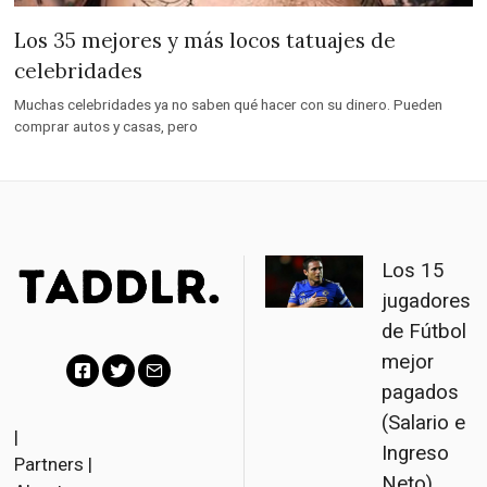
Los 35 mejores y más locos tatuajes de
celebridades
Muchas celebridades ya no saben qué hacer con su dinero. Pueden
comprar autos y casas, pero
Los 15
jugadores
de Fútbol
mejor
pagados
F
T
E
(Salario e
a
w
m
|
Ingreso
Partners
|
c
i
a
Neto)