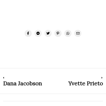
Navegación
Dana Jacobson
Yvette Prieto
Previous
N
post:
p
de