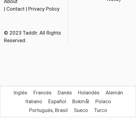
About
e
t
i
|
Contact
|
Privacy Policy
b
t
l
o
e
o
r
© 2023 Taddlr. All Rights
Reserved.
k
Inglés
Francés
Danés
Holandés
Alemán
Italiano
Español
Bokmål
Polaco
Portugués, Brasil
Sueco
Turco