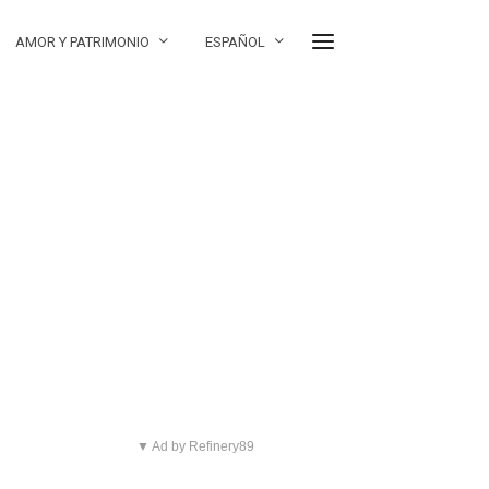
AMOR Y PATRIMONIO
ESPAÑOL
▼ Ad by Refinery89