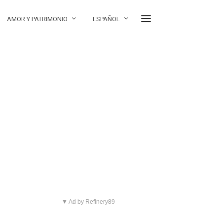
AMOR Y PATRIMONIO
ESPAÑOL
▼ Ad by Refinery89