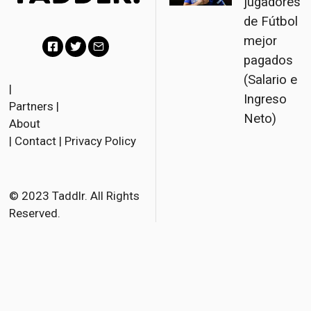
jugadores
de Fútbol
mejor
pagados
F
T
E
(Salario e
a
w
m
|
Ingreso
Partners
|
c
i
a
Neto)
About
e
t
i
|
Contact
|
Privacy Policy
b
t
l
o
e
o
r
© 2023 Taddlr. All Rights
Reserved.
k