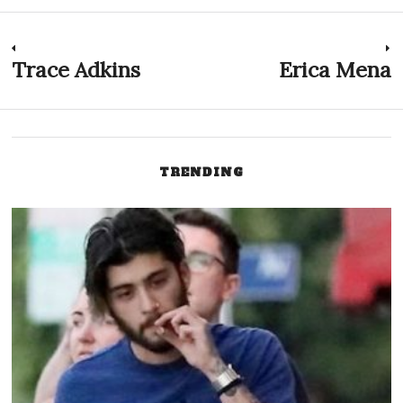
Navegación
Trace Adkins
Erica Mena
Previous
N
post:
p
de
entradas
TRENDING