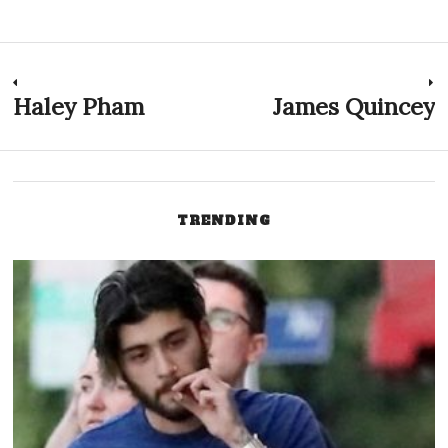
Navegación
Haley Pham
James Quincey
Previous
N
post:
p
de
entradas
TRENDING