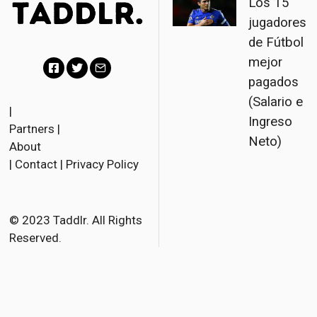
Los 15
jugadores
de Fútbol
mejor
pagados
F
T
E
(Salario e
a
w
m
|
Ingreso
Partners
|
c
i
a
Neto)
About
e
t
i
|
Contact
|
Privacy Policy
b
t
l
o
e
o
r
© 2023 Taddlr. All Rights
Reserved.
k