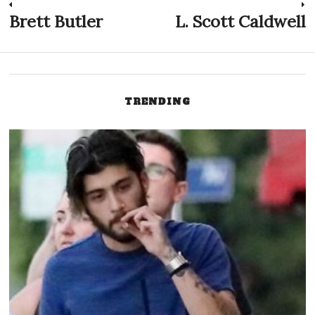
Navegación
Brett Butler
L. Scott Caldwell
Previous
N
post:
p
de
entradas
TRENDING