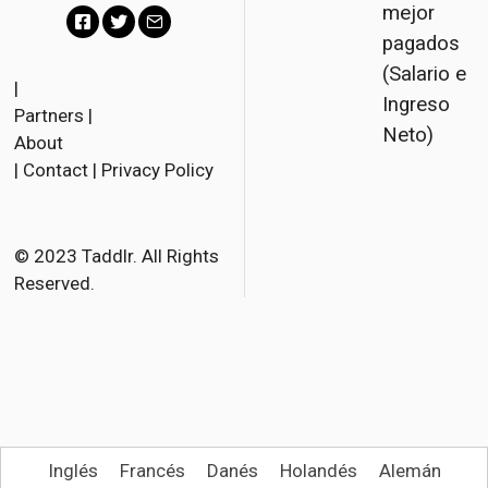
mejor
pagados
F
T
E
(Salario e
a
w
m
|
Ingreso
Partners
|
c
i
a
Neto)
About
e
t
i
|
Contact
|
Privacy Policy
b
t
l
o
e
o
r
© 2023 Taddlr. All Rights
Reserved.
k
Inglés
Francés
Danés
Holandés
Alemán