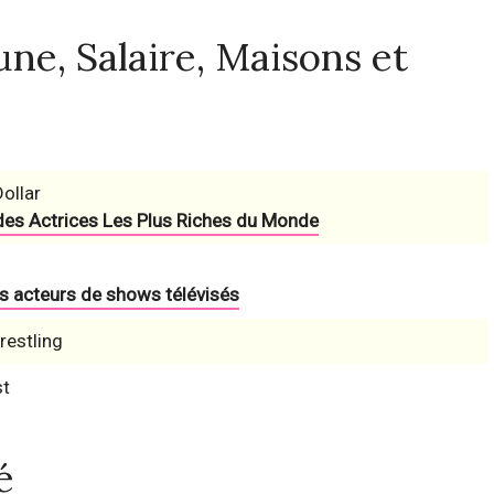
ne, Salaire, Maisons et
Dollar
des Actrices Les Plus Riches du Monde
es acteurs de shows télévisés
estling
st
é