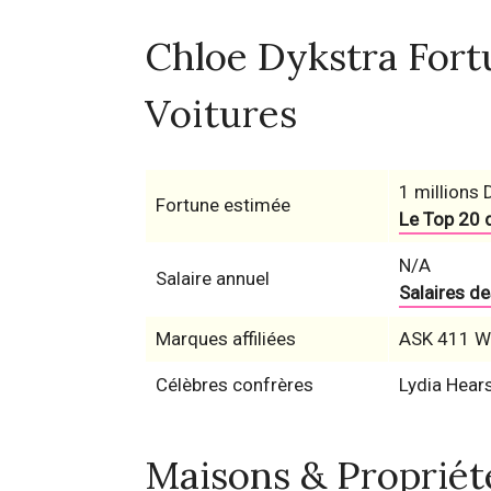
Chloe Dykstra Fortu
Voitures
1 millions 
Fortune estimée
Le Top 20 
N/A
Salaire annuel
Salaires d
Marques affiliées
ASK 411 Wr
Célèbres confrères
Lydia Hear
Maisons & Propriét