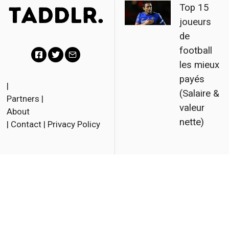
Top 15
joueurs
de
football
les mieux
F
T
E
payés
a
w
m
|
(Salaire &
Partners
|
c
i
a
valeur
About
e
t
i
nette)
|
Contact
|
Privacy Policy
b
t
l
o
e
o
r
© 2023 Taddlr. All Rights
Reserved.
k