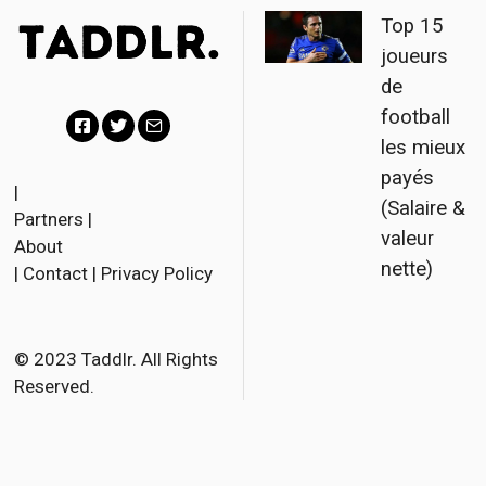
Top 15
joueurs
de
football
les mieux
F
T
E
payés
a
w
m
|
(Salaire &
Partners
|
c
i
a
valeur
About
e
t
i
nette)
|
Contact
|
Privacy Policy
b
t
l
o
e
o
r
© 2023 Taddlr. All Rights
Reserved.
k