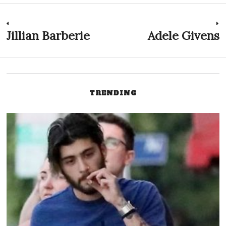
Navigation
Jillian Barberie
Adele Givens
Previous
N
post:
p
de
l’article
TRENDING