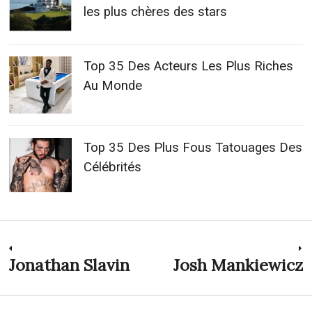
les plus chères des stars
Top 35 Des Acteurs Les Plus Riches
Au Monde
Top 35 Des Plus Fous Tatouages Des
Célébrités
Navigation
Jonathan Slavin
Josh Mankiewicz
Previous
N
post:
p
de