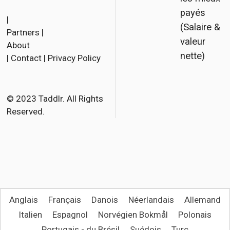
F
T
E
payés
a
w
m
|
(Salaire &
Partners
|
c
i
a
valeur
About
e
t
i
nette)
|
Contact
|
Privacy Policy
b
t
l
o
e
o
r
© 2023 Taddlr. All Rights
Reserved.
k
Anglais
Français
Danois
Néerlandais
Allemand
Italien
Espagnol
Norvégien Bokmål
Polonais
Portugais - du Brésil
Suédois
Turc