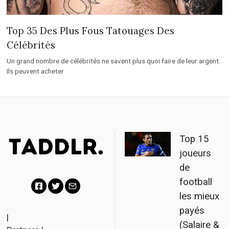
Top 35 Des Plus Fous Tatouages Des
Célébrités
Un grand nombre de célébrités ne savent plus quoi faire de leur argent.
Ils peuvent acheter
Top 15
joueurs
de
football
les mieux
F
T
E
payés
a
w
m
|
(Salaire &