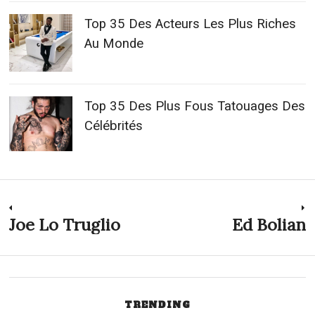
Top 35 Des Acteurs Les Plus Riches
Au Monde
Top 35 Des Plus Fous Tatouages Des
Célébrités
Navigation
Joe Lo Truglio
Ed Bolian
Previous
N
post:
p
de
l’article
TRENDING