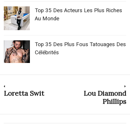
Top 35 Des Acteurs Les Plus Riches
Au Monde
Top 35 Des Plus Fous Tatouages Des
Célébrités
Navigation
Loretta Swit
Lou Diamond
Previous
N
post:
p
Phillips
de
l’article