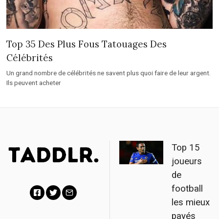
Top 35 Des Plus Fous Tatouages Des
Célébrités
Un grand nombre de célébrités ne savent plus quoi faire de leur argent.
Ils peuvent acheter
Top 15
joueurs
de
football
les mieux
F
T
E
payés