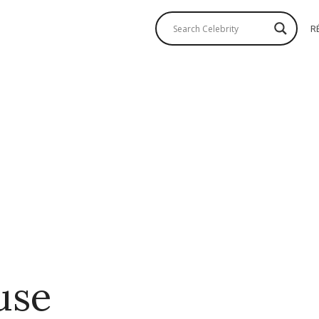
R
use