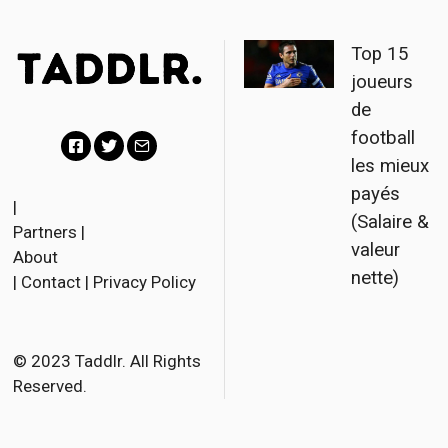
Top 15
joueurs
de
football
les mieux
F
T
E
payés
a
w
m
|
(Salaire &
Partners
|
c
i
a
valeur
About
e
t
i
nette)
|
Contact
|
Privacy Policy
b
t
l
o
e
o
r
© 2023 Taddlr. All Rights
Reserved.
k