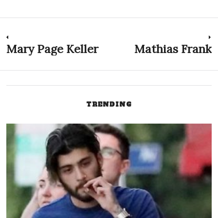
Navigation
Mary Page Keller
Mathias Frank
Previous
N
post:
p
de
l’article
TRENDING