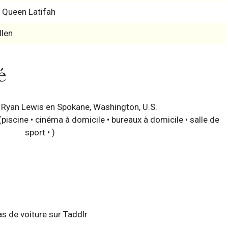
& Queen Latifah
llen
é
 Ryan Lewis en Spokane, Washington, U.S.
(piscine • cinéma à domicile • bureaux à domicile • salle de
sport • )
as de voiture sur Taddlr