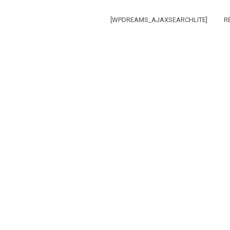
[WPDREAMS_AJAXSEARCHLITE]
R