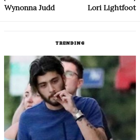
Navigation
Wynonna Judd
Lori Lightfoot
Previous
N
post:
p
de
l’article
TRENDING