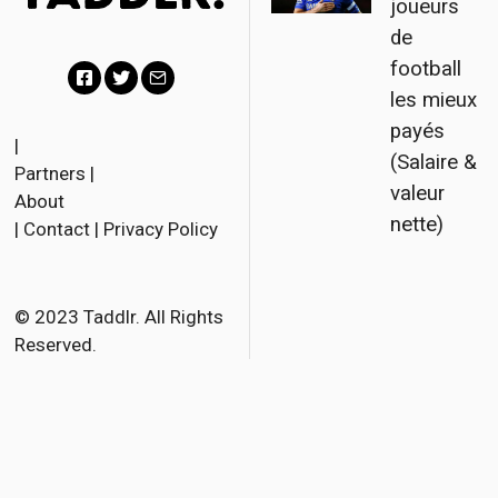
joueurs
de
football
les mieux
F
T
E
payés
a
w
m
|
(Salaire &
Partners
|
c
i
a
valeur
About
e
t
i
nette)
|
Contact
|
Privacy Policy
b
t
l
o
e
o
r
© 2023 Taddlr. All Rights
Reserved.
k