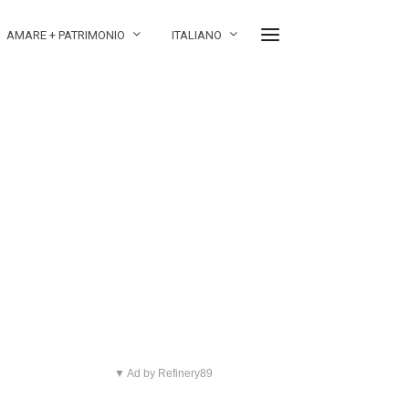
AMARE + PATRIMONIO
ITALIANO
▼ Ad by Refinery89