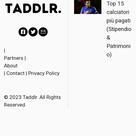
Top 15
calciatori
più pagati
(Stipendio
&
F
T
E
Patrimoni
a
w
m
|
o)
Partners
|
c
i
a
About
e
t
i
|
Contact
|
Privacy Policy
b
t
l
o
e
o
r
© 2023 Taddlr. All Rights
Reserved.
k