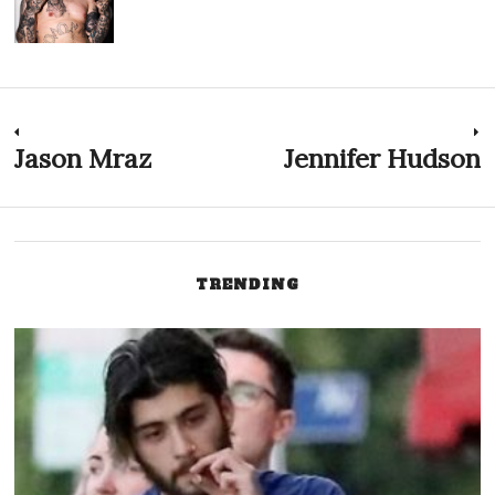
Navigazione
Jason Mraz
Jennifer Hudson
Previous
N
post:
p
articoli
TRENDING